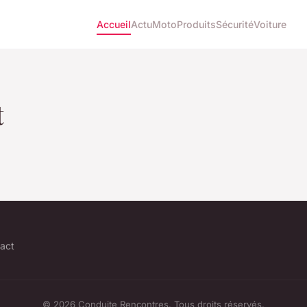
Accueil
Actu
Moto
Produits
Sécurité
Voiture
t
act
© 2026 Conduite Rencontres. Tous droits réservés.